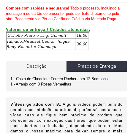
Compre com rapidez e segurança!
Todo o processo, incluindo a
mensagem do cartão de presente, pode ser feito diretamente pelo
site. Pagamento via Pix ou Cartão de Crédito via Mercado Pago.
Valores de entrega / Cidades atendidas:
S.J.Rio Preto e
Eng. Schmitt
15,00
Talhado,Mirassol,
Cedral, Ipiguá,
30,00
Bady Bassitt e Guapiaçu.
Descrição
Prazos de Entrega
1 - Caixa de Chocolate Ferrero Rocher com 12 Bombons
1 - Arranjo com 3 Rosas Vermelhas
Vídeos gerados com IA
: Alguns vídeos podem ter sido
gerados por inteligência artificial, porém só postamos o
vídeo caso ele fique bem próximo do produto que
oferecemos
, com exceção das flores, que podem estar
mais abertas ou fechadas, dependendo do dia. Mas
damos o nosso máximo para deixar sempre o mais